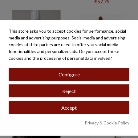
€57.75
This store asks you to accept cookies for performance, social
media and advertising purposes. Social media and advertising
cookies of third parties are used to offer you social media
functionalities and personalized ads. Do you accept these
cookies and the processing of personal data involved?
Configure
1 LITRO CERA LIQUIDA
APARATO ELECTRICO
Reject
REFINADA
PARA HACER FORMAS
320 MM, DIAMETRO DE
€71.40
16 KG, Y 1800 W, *...
Accept
€2,982.65
Privacy & Cookie Policy