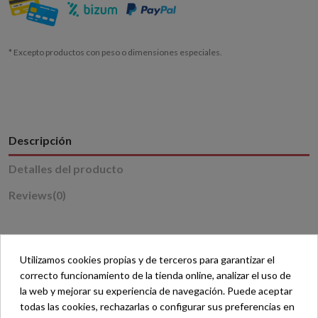
* Excepto productos con peso o dimensiones especiales.
Descripción
Detalles del producto
Reviews
(0)
1749 páginas.
Utilizamos cookies propias y de terceros para garantizar el
La presente edición reproduce íntegramente el texto en
correcto funcionamiento de la tienda online, analizar el uso de
castellano de la edición manual de la Biblia de Jerusalén.
la web y mejorar su experiencia de navegación. Puede aceptar
todas las cookies, rechazarlas o configurar sus preferencias en