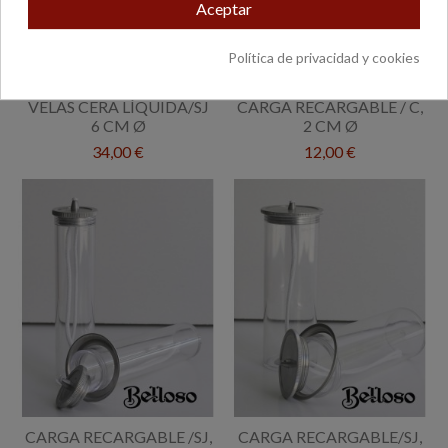
Aceptar
Política de privacidad y cookies
VELAS CERA LÍQUIDA/SJ
CARGA RECARGABLE / C,
6 CM Ø
2 CM Ø
34,00 €
12,00 €
CARGA RECARGABLE /SJ,
CARGA RECARGABLE/SJ,