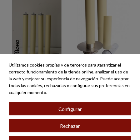
Utilizamos cookies propias y de terceros para garantizar el
VELA CERA LÍQUIDA /SJ
VELAS CERA LÍQUIDA/SJ
correcto funcionamiento de la tienda online, analizar el uso de
2.5 CM Ø
5 CM Ø
la web y mejorar su experiencia de navegación. Puede aceptar
19,00 €
31,00 €
todas las cookies, rechazarlas o configurar sus preferencias en
cualquier momento.
Configurar
Rechazar