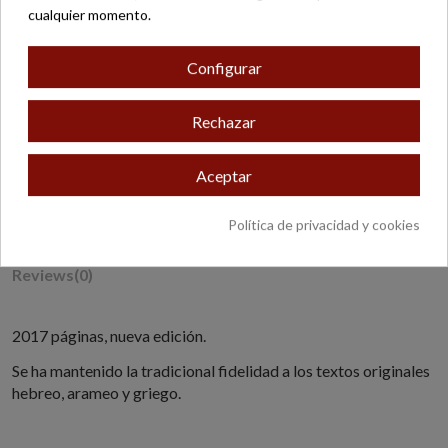
cualquier momento.
Configurar
* Excepto productos con peso o dimensiones especiales.
Rechazar
Aceptar
Descripción
Política de privacidad y cookies
Detalles del producto
Reviews
(0)
2017 páginas, nueva edición.
Se ha mantenido la tradicional fidelidad a los textos originales
hebreo, arameo y griego.