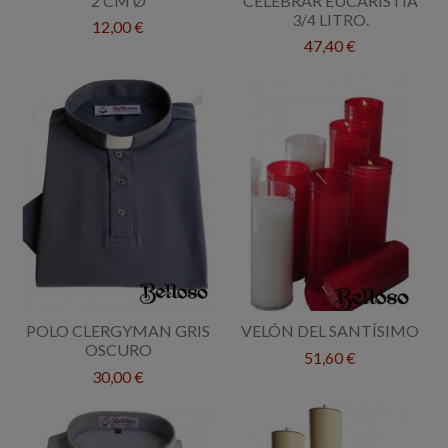
2 CM Ø
CELEBRAR EUCARISTÍA
3/4 LITRO.
12,00 €
47,40 €
POLO CLERGYMAN GRIS
VELÓN DEL SANTÍSIMO
OSCURO
51,60 €
30,00 €