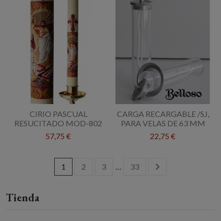
CIRIO PASCUAL
CARGA RECARGABLE /SJ,
RESUCITADO MOD-802
PARA VELAS DE 63 MM
57,75 €
22,75 €
1
2
3
…
33
Tienda