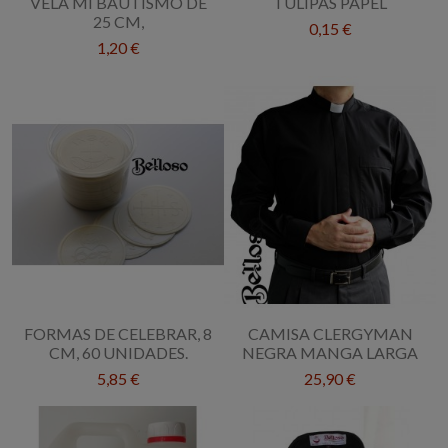
VELA MI BAUTISMO DE
TULIPAS PAPEL
25 CM,
0,15 €
1,20 €
FORMAS DE CELEBRAR, 8
CAMISA CLERGYMAN
CM, 60 UNIDADES.
NEGRA MANGA LARGA
5,85 €
25,90 €