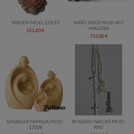
VIRGEN MOD-220/17
NIÑO JESÚS MOD-457
MADERA
121,20 €
712,00 €
SAGRADA FAMILIA MOD-
ROSARIO NACAR MOD-
17028
RN5