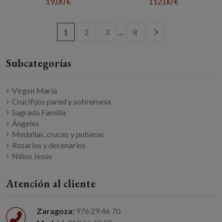
19,00 €
112,00 €
1
2
3
…
8
Virgen María
Crucifijos pared y sobremesa
Sagrada Familia
Ángeles
Medallas, cruces y pulseras
Rosarios y decenarios
Niños Jesús
Atención al cliente
Zaragoza:
976 29 46 70