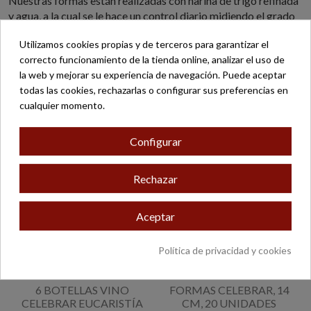
Nuestras formas están realizadas con harina de trigo refinada
y agua, a la cual se le hace un control diario midiendo el grado
de potabilidad, que exige sanidad.
Utilizamos cookies propias y de terceros para garantizar el
correcto funcionamiento de la tienda online, analizar el uso de
la web y mejorar su experiencia de navegación. Puede aceptar
3 otros productos en la misma categoría:
todas las cookies, rechazarlas o configurar sus preferencias en
cualquier momento.
Configurar
Rechazar
Aceptar
Política de privacidad y cookies
6 BOTELLAS VINO
FORMAS CELEBRAR, 14
CELEBRAR EUCARISTÍA
CM, 20 UNIDADES