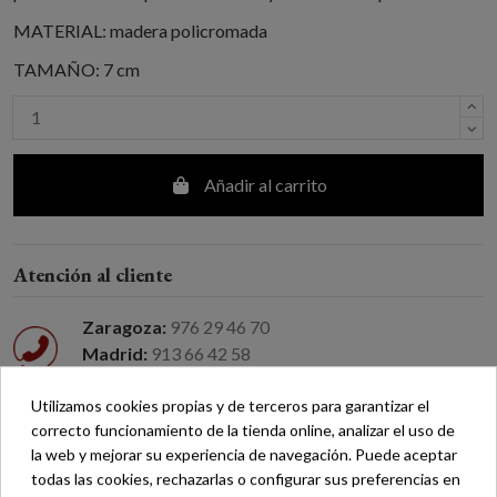
MATERIAL: madera policromada
TAMAÑO: 7 cm
Añadir al carrito
Atención al cliente
Zaragoza:
976 29 46 70
Madrid:
913 66 42 58
Atención por correo electrónico
Utilizamos cookies propias y de terceros para garantizar el
correcto funcionamiento de la tienda online, analizar el uso de
Devolución fácil
la web y mejorar su experiencia de navegación. Puede aceptar
todas las cookies, rechazarlas o configurar sus preferencias en
Envío gratuito a partir de 200 €*