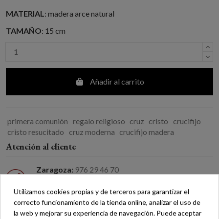
MATERIAL
: madera arce natural
TAMAÑO
: 15 cm
Añadir al carrito
primera comunión
regalo religioso
cruz
cristo
crucifijo
cristo resucitado
cruz moderna
crucifijo madera
Atención al cliente
Zaragoza:
976 29 46 70
Madrid:
913 66 42 58
Utilizamos cookies propias y de terceros para garantizar el
Atención por correo electrónico
correcto funcionamiento de la tienda online, analizar el uso de
la web y mejorar su experiencia de navegación. Puede aceptar