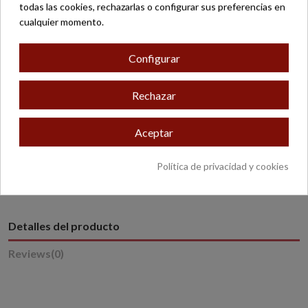
Devolución fácil
todas las cookies, rechazarlas o configurar sus preferencias en
cualquier momento.
Envío gratuito a partir de 200 €*
Pago seguro
Configurar
Rechazar
Aceptar
* Excepto productos con peso o dimensiones especiales.
Política de privacidad y cookies
Detalles del producto
Reviews
(0)