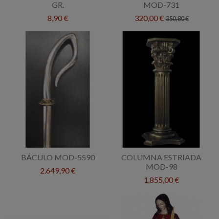
GR.
MOD-731
8,90 €
320,00 €
350,80 €
BÁCULO MOD-5590
COLUMNA ESTRIADA
MOD-98
2.649,90 €
1.855,00 €