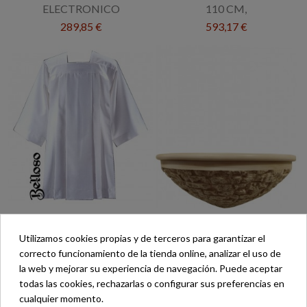
ELECTRONICO
110 CM,
289,85 €
593,17 €
ROQUETE MOD-LISO
PILA AGUA BENDITA
MOD-3011
Utilizamos cookies propias y de terceros para garantizar el
114,00 €
221,00 €
correcto funcionamiento de la tienda online, analizar el uso de
la web y mejorar su experiencia de navegación. Puede aceptar
todas las cookies, rechazarlas o configurar sus preferencias en
cualquier momento.