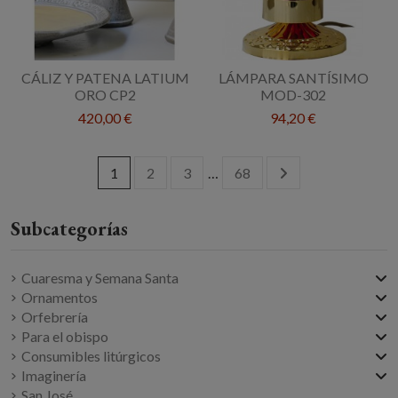
CÁLIZ Y PATENA LATIUM
LÁMPARA SANTÍSIMO
ORO CP2
MOD-302
420,00 €
94,20 €
1
2
3
…
68
Cuaresma y Semana Santa
Ornamentos
Orfebrería
Para el obispo
Consumibles litúrgicos
Imaginería
San José