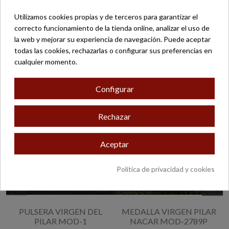
Solicite más información en zaragoza@belloso.com o en el
Utilizamos cookies propias y de terceros para garantizar el
número 619864547 (
WHATSAPP
)
correcto funcionamiento de la tienda online, analizar el uso de
la web y mejorar su experiencia de navegación. Puede aceptar
todas las cookies, rechazarlas o configurar sus preferencias en
cualquier momento.
16 otros productos en la misma categoría:
Configurar
Rechazar
Aceptar
Política de privacidad y cookies
PULSERA VIRGEN DEL
MEDALLA VIRGEN PILAR
PILAR MOD-1
NACAR MOD-2789P