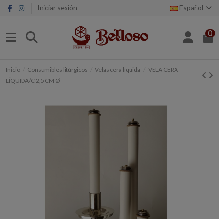
Iniciar sesión
Español
0
Inicio
Consumibles litúrgicos
Velas cera líquida
VELA CERA
LÍQUIDA/C 2,5 CM Ø