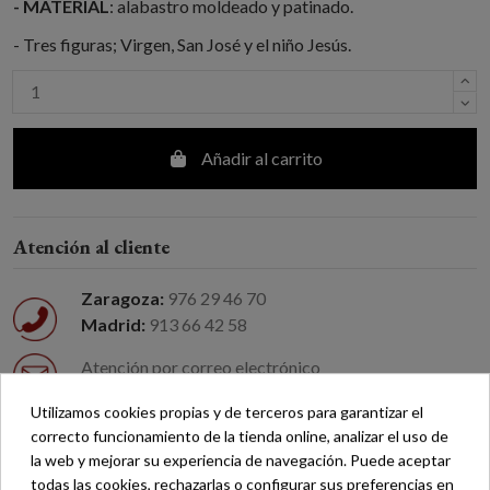
- MATERIAL
: alabastro moldeado y patinado.
- Tres figuras; Virgen, San José y el niño Jesús.
Añadir al carrito
Atención al cliente
Zaragoza:
976 29 46 70
Madrid:
913 66 42 58
Atención por correo electrónico
Devolución fácil
Utilizamos cookies propias y de terceros para garantizar el
correcto funcionamiento de la tienda online, analizar el uso de
Envío gratuito a partir de 200 €*
la web y mejorar su experiencia de navegación. Puede aceptar
todas las cookies, rechazarlas o configurar sus preferencias en