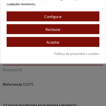
Pago seguro
cualquier momento.
Configurar
Rechazar
* Excepto productos con peso o dimensiones especiales.
Aceptar
Política de privacidad y cookies
Detalles del producto
Reviews
(0)
Referencia
11275
12 otros productos en la misma categoría: