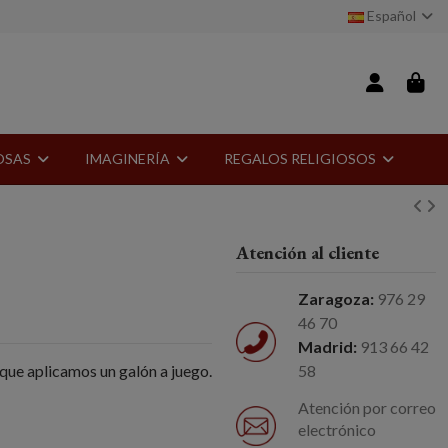
Español
IOSAS
IMAGINERÍA
REGALOS RELIGIOSOS
Atención al cliente
Zaragoza:
976 29
46 70
Madrid:
913 66 42
 que aplicamos un galón a juego.
58
Atención por correo
electrónico