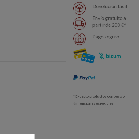
Devolución fácil
Envío gratuito a
partir de 200 €*
Pago seguro
* Excepto productos con peso o
dimensiones especiales.