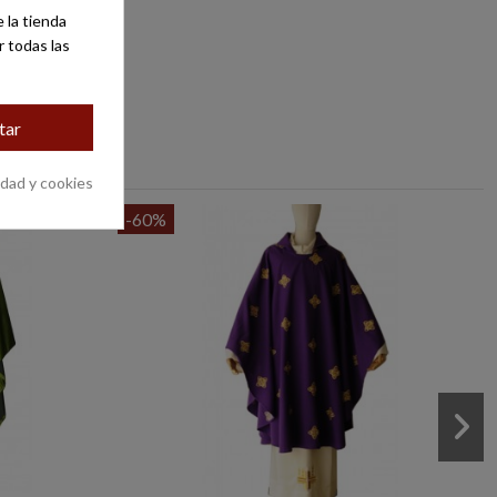
 la tienda
r todas las
tar
idad y cookies
-60%