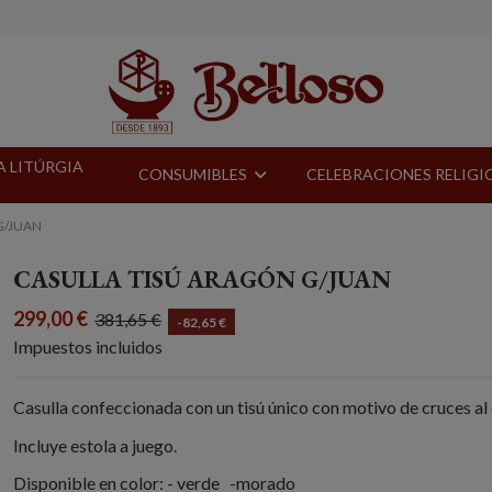
A LITÚRGIA
CONSUMIBLES
CELEBRACIONES RELIG
G/JUAN
CASULLA TISÚ ARAGÓN G/JUAN
299,00 €
381,65 €
-82,65 €
Impuestos incluidos
Casulla confeccionada con un tisú único con motivo de cruces al
Incluye estola a juego.
Disponible en color: - verde -morado