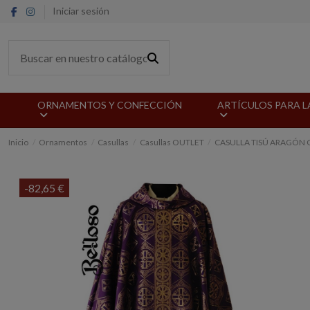
Iniciar sesión
ORNAMENTOS Y CONFECCIÓN
ARTÍCULOS PARA L
Inicio
Ornamentos
Casullas
Casullas OUTLET
CASULLA TISÚ ARAGÓN 
-82,65 €