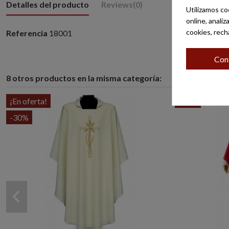
Detalles del producto
Reviews
(0)
Utilizamos co
online, anali
cookies, rech
Referencia
18001
Con
8 otros productos en la misma categoría:
¡En oferta!
-60%
-30%