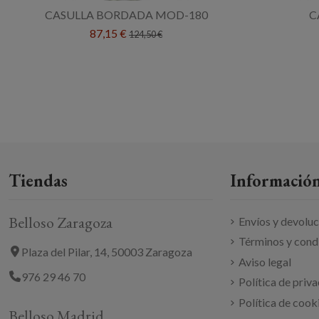
CASULLA BORDADA MOD-180
C
87,15 €
124,50 €
Tiendas
Información
Belloso Zaragoza
Envíos y devolu
Términos y cond
Plaza del Pilar, 14, 50003 Zaragoza
Aviso legal
976 29 46 70
Política de priv
Política de cook
Belloso Madrid