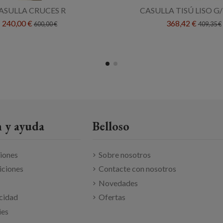
ASULLA CRUCES R
CASULLA TISÚ LISO 
240,00 €
368,42 €
600,00 €
409,35 €
 y ayuda
Belloso
ciones
Sobre nosotros
iciones
Contacte con nosotros
Novedades
acidad
Ofertas
ies