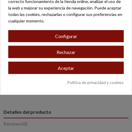
correcto funcionamiento de la tienda online, analizar el uso de
Atención por correo electrónico
la web y mejorar su experiencia de navegación. Puede aceptar
todas las cookies, rechazarlas o configurar sus preferencias en
Devolución fácil
cualquier momento.
Envío gratuito a partir de 200 €*
Configurar
Pago seguro
Rechazar
Aceptar
* Excepto productos con peso o dimensiones especiales.
Política de privacidad y cookies
Detalles del producto
Reviews
(0)