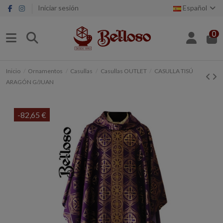
Iniciar sesión
Español
0
Inicio
Ornamentos
Casullas
Casullas OUTLET
CASULLA TISÚ
ARAGÓN G/JUAN
-82,65 €