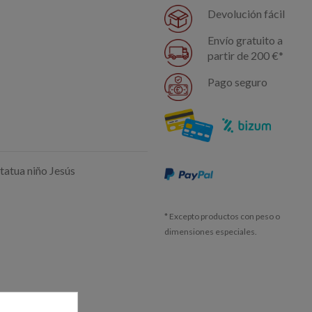
Devolución fácil
Envío gratuito a
partir de 200 €*
Pago seguro
tatua niño Jesús
* Excepto productos con peso o
dimensiones especiales.