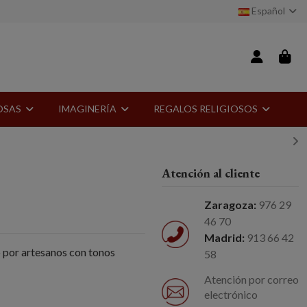
Español
IOSAS
IMAGINERÍA
REGALOS RELIGIOSOS
Atención al cliente
Zaragoza:
976 29
46 70
Madrid:
913 66 42
o por artesanos con tonos
58
Atención por correo
electrónico