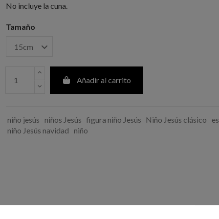
No incluye la cuna.
Tamaño
Añadir al carrito
niño jesús
niños Jesús
figura niño Jesús
Niño Jesús clásico
es
niño Jesús navidad
niño