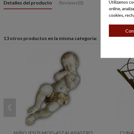
Utilizamos co
Detalles del producto
Reviews
(0)
online, anali
cookies, rech
Con
13 otros productos en la misma categoría:
NIÑO JESÚS MOD-457 ALABASTRO
CUNA 