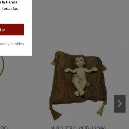
 la tienda
r todas las
tar
idad y cookies
NDO
NIÑO JESÚS MOD-19/146