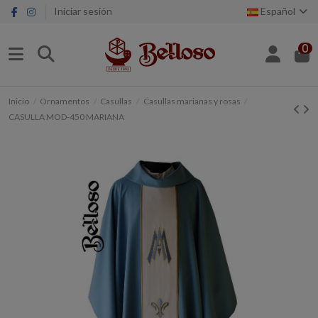
Iniciar sesión
Español
0
Inicio
Ornamentos
Casullas
Casullas marianas y rosas
CASULLA MOD-450 MARIANA