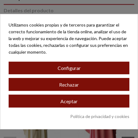
Detalles del producto
Reviews
(0)
Utilizamos cookies propias y de terceros para garantizar el
correcto funcionamiento de la tienda online, analizar el uso de
la web y mejorar su experiencia de navegación. Puede aceptar
Con la garantía de Belloso desde 1893. Tiendas en Valencia,
todas las cookies, rechazarlas o configurar sus preferencias en
Madrid y Zaragoza.
cualquier momento.
Configurar
16 otros productos en la misma categoría:
Rechazar
Aceptar
Política de privacidad y cookies