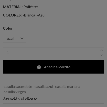
MATERIAL
: Poliéster
COLORES
: -Blanca -Azul
Color
Añadir al carrito
casulla sacerdote
casulla azul
casulla mariana
casulla virgen
Atención al cliente