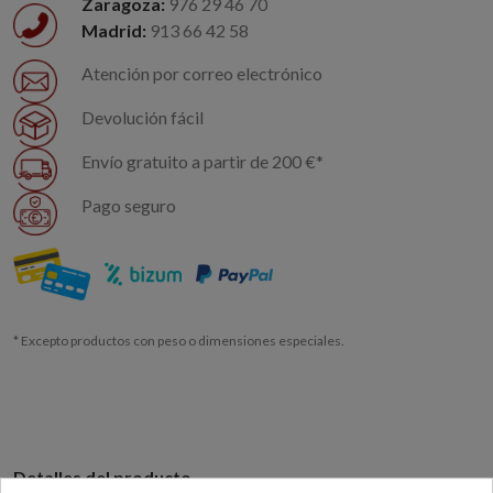
Zaragoza:
976 29 46 70
Madrid:
913 66 42 58
Atención por correo electrónico
Devolución fácil
Envío gratuito a partir de 200 €*
Pago seguro
* Excepto productos con peso o dimensiones especiales.
Detalles del producto